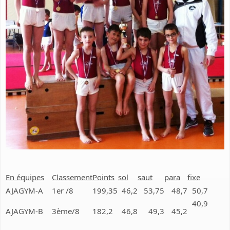
En équipes
Classement
Points
sol
saut
para
fixe
AJAGYM-A
1er /8
199,35
46,2
53,75
48,7
50,7
40,9
AJAGYM-B
3ème/8
182,2
46,8
49,3
45,2