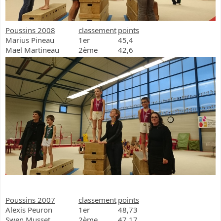
Poussins 2008
classement
points
Marius Pineau
1er
45,4
Mael Martineau
2ème
42,6
Poussins 2007
classement
points
Alexis Peuron
1er
48,73
Swen Musset
2ème
47,17