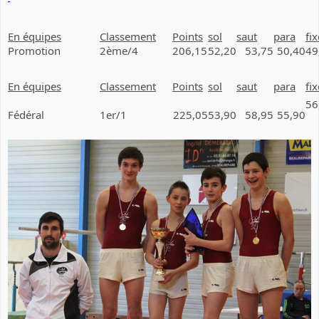
En équipes
Classement
Points
sol
saut
para
fix
Promotion
2ème/4
206,15
52,20
53,75
50,40
49
En équipes
Classement
Points
sol
saut
para
fix
56
Fédéral
1er/1
225,05
53,90
58,95
55,90