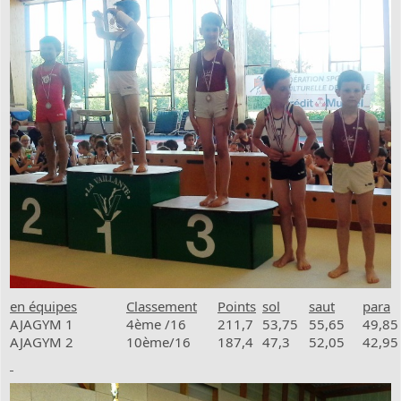
en équipes
Classement
Points
sol
saut
para
AJAGYM 1
4ème /16
211,7
53,75
55,65
49,85
AJAGYM 2
10ème/16
187,4
47,3
52,05
42,95