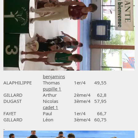
benjamins
ALAPHILIPPE
Thomas
1er/4
49,55
pupille 1
GILLARD
Arthur
2ème/4
62,8
DUGAST
Nicolas
3ème/4
57,95
cadet 1
FAYET
Paul
1er/4
66,7
GILLARD
Léon
3ème/4
60,75