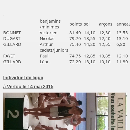
benjamins
points
sol
arçons
annea
/minimes
BONNET
Victorien
81,40
14,10
12,30
13,55
DUGAST
Nicolas
79,70
13,55
12,40
13,10
GILLARD
Arthur
75,40
14,20
12,55
6,80
cadets/juniors
FAYET
Paul
74,75
12,85
10,85
12,10
GILLARD
Léon
72,20
13,10
10,10
11,80
Individuel de ligue
à Vertou le 14 mai 2015