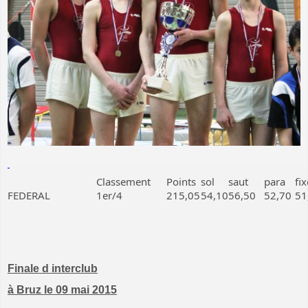
Classement
Points
sol
saut
para
fix
FEDERAL
1er/4
215,05
54,10
56,50
52,70
51
Finale d interclub
à Bruz le 09 mai 2015