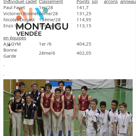
Individuel cadet
Classement
Points
sol
arçons
anneau
Paul Fayet
1er/28
141,7
Victorien Bonnet
6ème/28
131,25
Nicolas Dugast
13ème/28
114,95
Enzo Youx
17ème/28
113,15
en équipes
AJAGYM
1er /6
404,25
Bonne
2ème/6
402,05
Garde