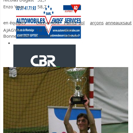
Enzo Youx
58,7
en équipes
Classement
Points
sol
arçons
anneaux
saut
AJAGYM
1er /6
200
Bonne Garde
2ème/6
198,55