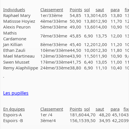
Individuels
Classement
Points
sol
saut
para
fi
Raphael Mary
1er/33ème
54,85
13,30
14,05
13,80
1
Matissse Hoyiez
4ème/33ème
50,90
13,80
12,90
11,70
1
Alexis Peuron
5ème/33ème
49,00
13,60
14,00
10,90
1
Mathis
7ème/33ème
45,85
6,90
13,75
12,00
1
Cardamone
Jan Killian
8ème/33ème
45,40
12,20
12,00
11,20
1
Ethan Zauli
10ème/33ème
44,50
10,00
12,30
11,80
1
Mael Martineau
12ème/33ème
43,90
11,50
11,90
10,90
9
Swen Musset
17ème/33ème
41,75
6,40
13,05
11,00
1
Remy Alaphilippe
24ème/33ème
38,80
6,90
11,10
10,40
1
Les pupilles
En équipes
Classement
Points
sol
saut
para
fix
Espoirs-A
1er /4
181,60
44,70
48,20
45,10
43
Espoirs -B
3ème/4
156,15
39,50
34,95
42,20
39