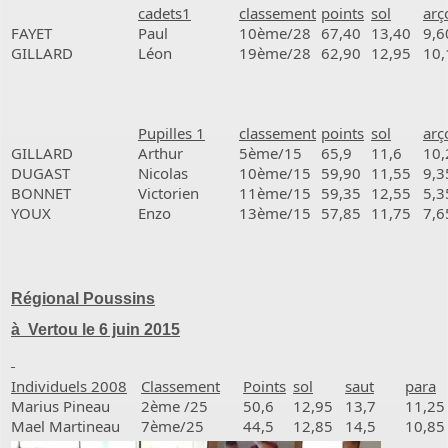
cadets1
classement
points
sol
arç
FAYET
Paul
10ème/28
67,40
13,40
9,6
GILLARD
Léon
19ème/28
62,90
12,95
10,
Pupilles 1
classement
points
sol
arç
GILLARD
Arthur
5ème/15
65,9
11,6
10,
DUGAST
Nicolas
10ème/15
59,90
11,55
9,3
BONNET
Victorien
11ème/15
59,35
12,55
5,3
YOUX
Enzo
13ème/15
57,85
11,75
7,6
Régional Poussins
à Vertou le 6 juin 2015
Individuels 2008
Classement
Points
sol
saut
para
Marius Pineau
2ème /25
50,6
12,95
13,7
11,25
Mael Martineau
7ème/25
44,5
12,85
14,5
10,85