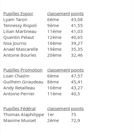
Pupilles Espoir
classement
points
Lyam Taron
6ème
43,08
Tennessy Rispoli
9ème
41,55
Lilian Martineau
11ème
41,03
Quentin Pelaut
12ème
40,65
Noa Journo
16ème
39,27
Anael Mascarelle
19ème
35,35
Antoine Bourles
20ème
32,46
Pupilles Promotion
classement
points
Loan Chaslin
6ème
47,57
Guilhem Giraudeau
8ème
45,41
Andy Retailleau
10ème
43,27
Antoine Perrier
11ème
40,5
Pupilles Fédéral
classement
points
Thomas Alaphilippe
1er
75
Maxime Musset
2ème
72,9