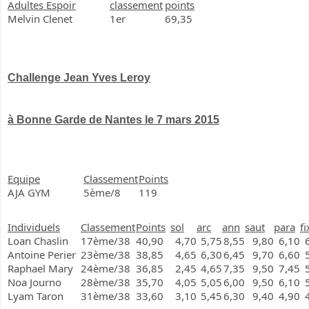
Adultes Espoir
classement
points
Melvin Clenet
1er
69,35
Challenge Jean Yves Leroy
à Bonne Garde de Nantes le 7 mars 2015
Equipe
Classement
Points
AJA GYM
5ème/8
119
Individuels
Classement
Points
sol
arc
ann
saut
para
fi
Loan Chaslin
17ème/38
40,90
4,70
5,75
8,55
9,80
6,10
Antoine Perier
23ème/38
38,85
4,65
6,30
6,45
9,70
6,60
Raphael Mary
24ème/38
36,85
2,45
4,65
7,35
9,50
7,45
Noa Journo
28ème/38
35,70
4,05
5,05
6,00
9,50
6,10
Lyam Taron
31ème/38
33,60
3,10
5,45
6,30
9,40
4,90