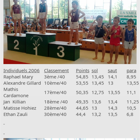
Individuels 2006
Classement
Points
sol
saut
para
Raphael Mary
3ème /40
54,85
13,45
14,1
8,95
Alexandre Gillard
10ème/40
53,55
13,45
13
13,55
Mathis
17ème/40
50,35
12,75
13,55
11,1
Cardamone
Jan Killian
18ème /40
49,35
13,6
13,4
11,25
Matisse Hohiez
28ème/40
44,65
13
14,3
10,5
Ethan Zauli
30ème/40
44,4
13,2
13,5
6,8