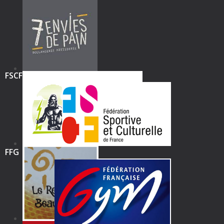
FSCF
FFG