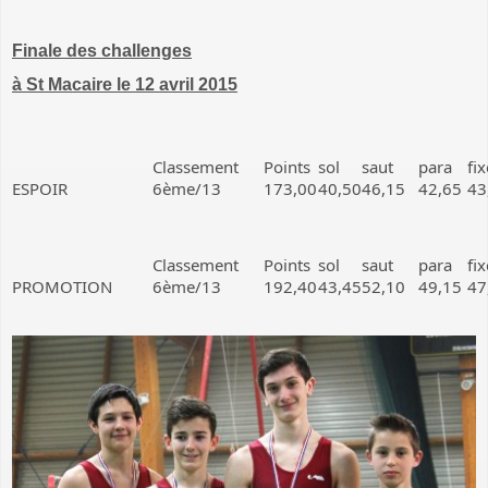
Finale des challenges
à St Macaire le 12 avril 2015
Classement
Points
sol
saut
para
fix
ESPOIR
6ème/13
173,00
40,50
46,15
42,65
43
Classement
Points
sol
saut
para
fix
PROMOTION
6ème/13
192,40
43,45
52,10
49,15
47