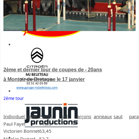
2ème et dernier tour de coupes de - 20ans
à Montoir de Bretagne le 17 janvier
2ème tour
Individuel cadet
Points
sol
arçons
anneaux
saut
para
Paul Fayet
71,65
Victorien Bonnet
63,45
Nicolas Dugast
52,7