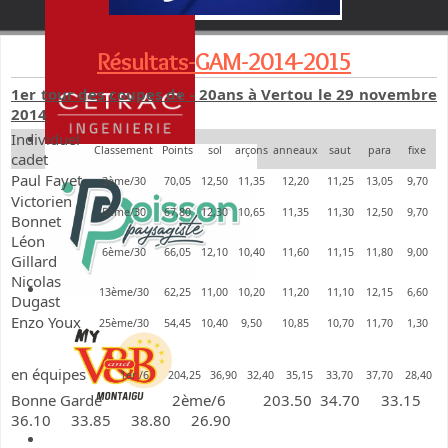
Résultats-GAM-2014-2015
1er tour des coupes de - 20ans à Vertou le 29 novembre
2014
Individuel
Classement
Points
sol
arçons
anneaux
saut
para
fixe
cadet
Paul Fayet
3ème/30
70,05
12,50
11,35
12,20
11,25
13,05
9,70
Victorien
5ème/30
67,80
12,30
10,65
11,35
11,30
12,50
9,70
Bonnet
Léon
6ème/30
66,05
12,10
10,40
11,60
11,15
11,80
9,00
Gillard
Nicolas
13ème/30
62,25
11,00
10,20
11,20
11,10
12,15
6,60
Dugast
Enzo Youx
25ème/30
54,45
10,40
9,50
10,85
10,70
11,70
1,30
en équipes
1er /6
204,25
36,90
32,40
35,15
33,70
37,70
28,40
Bonne Garde 2ème/6 203.50 34.70 33.15
36.10 33.85 38.80 26.90