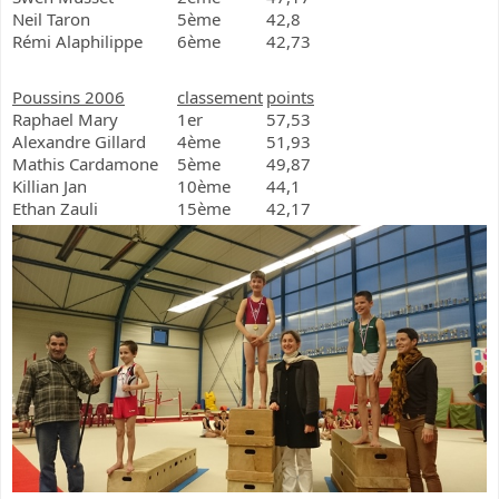
Neil Taron
5ème
42,8
Rémi Alaphilippe
6ème
42,73
Poussins 2006
classement
points
Raphael Mary
1er
57,53
Alexandre Gillard
4ème
51,93
Mathis Cardamone
5ème
49,87
Killian Jan
10ème
44,1
Ethan Zauli
15ème
42,17