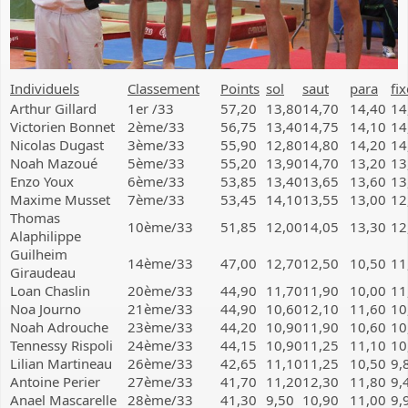
Individuels
Classement
Points
sol
saut
para
fix
Arthur Gillard
1er /33
57,20
13,80
14,70
14,40
14
Victorien Bonnet
2ème/33
56,75
13,40
14,75
14,10
14
Nicolas Dugast
3ème/33
55,90
12,80
14,80
14,20
14
Noah Mazoué
5ème/33
55,20
13,90
14,70
13,20
13
Enzo Youx
6ème/33
53,85
13,40
13,65
13,60
13
Maxime Musset
7ème/33
53,45
14,10
13,55
13,00
12
Thomas
10ème/33
51,85
12,00
14,05
13,30
12
Alaphilippe
Guilheim
14ème/33
47,00
12,70
12,50
10,50
11
Giraudeau
Loan Chaslin
20ème/33
44,90
11,70
11,90
10,00
11
Noa Journo
21ème/33
44,90
10,60
12,10
11,60
10
Noah Adrouche
23ème/33
44,20
10,90
11,90
10,60
10
Tennessy Rispoli
24ème/33
44,15
10,90
11,25
11,10
10
Lilian Martineau
26ème/33
42,65
11,10
11,25
10,50
9,
Antoine Perier
27ème/33
41,70
11,20
12,30
11,80
9,
Anael Mascarelle
28ème/33
41,30
9,50
10,90
11,00
9,