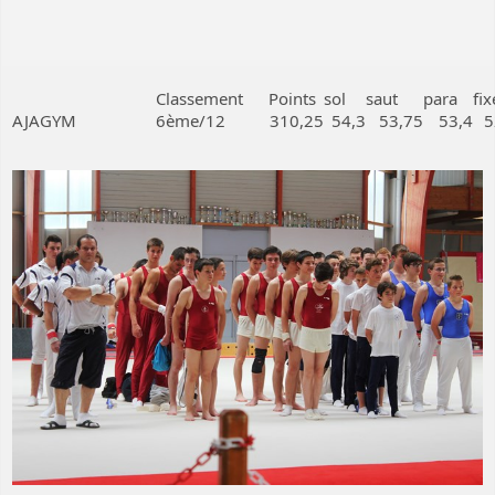
Classement
Points
sol
saut
para
fix
AJAGYM
6ème/12
310,25
54,3
53,75
53,4
5