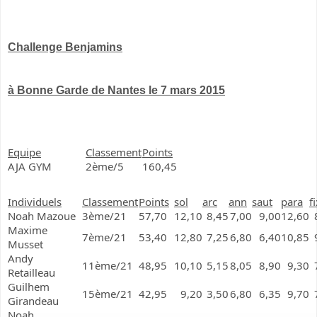
Challenge Benjamins
à Bonne Garde de Nantes le 7 mars 2015
Equipe
Classement
Points
AJA GYM
2ème/5
160,45
Individuels
Classement
Points
sol
arc
ann
saut
para
f
Noah Mazoue
3ème/21
57,70
12,10
8,45
7,00
9,00
12,60
Maxime
7ème/21
53,40
12,80
7,25
6,80
6,40
10,85
Musset
Andy
11ème/21
48,95
10,10
5,15
8,05
8,90
9,30
Retailleau
Guilhem
15ème/21
42,95
9,20
3,50
6,80
6,35
9,70
Girandeau
Noah