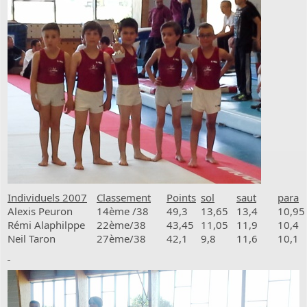
Individuels 2007
Classement
Points
sol
saut
para
Alexis Peuron
14ème /38
49,3
13,65
13,4
10,95
Rémi Alaphilppe
22ème/38
43,45
11,05
11,9
10,4
Neil Taron
27ème/38
42,1
9,8
11,6
10,1