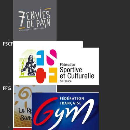
FSCF
FFG