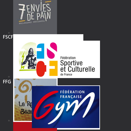
FSCF
FFG