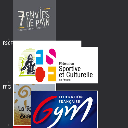
FSCF
FFG