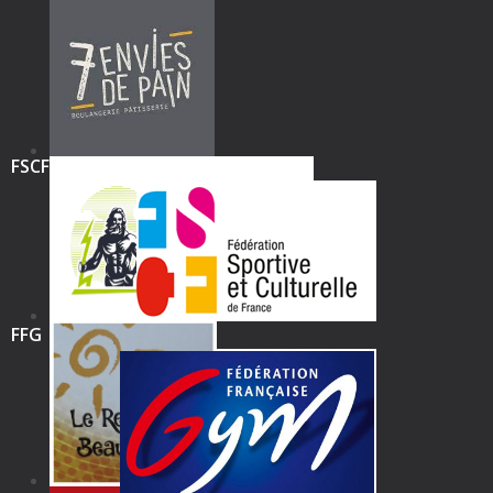
FSCF
FFG