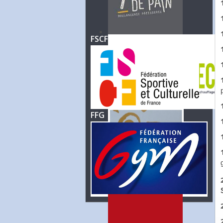
FSCF
FFG