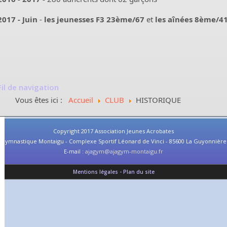
2017 - Juin
-
les jeunesses F3
23ème/67
et
les aînées 8ème/4
Fil de navigation
Vous êtes ici :
Accueil
CLUB
HISTORIQUE
Copyright 2017 Association Jeunes Acrobates
Gymnastique Montaigu - Complexe Sportif Léonard de Vinci - 85600 La Guyonnière
E-mail :
ajagym@ajagym-montaigu.fr
Mentions légales - Plan du site