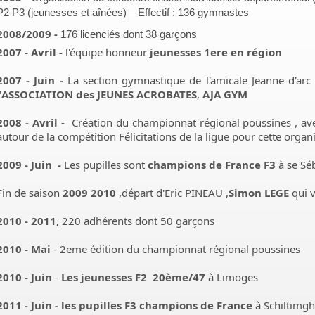
P2 P3 (jeunesses et aînées) – Effectif : 136 gymnastes
2008/2009 -
176 licenciés dont 38 garçons
2007 - Avril -
l'équipe honneur
jeunesses 1ere en région
2007 - Juin -
La section gymnastique de l'amicale Jeanne d'ar
'
ASSOCIATION des JEUNES ACROBATES
,
AJA GYM
2008 - Avril
- Création du championnat régional poussines , ave
autour de la compétition Félicitations de la ligue pour cette organ
2009 - Juin -
Les pupilles sont
champions de France F3
à se Séb
Fin de saison
2009 2010
,départ d'Eric PINEAU ,
Simon LEGE
qui v
2010 - 2011,
220 adhérents dont 50 garçons
2010 - Mai
- 2eme édition du championnat régional poussines
2010 - Juin
-
Les jeunesses F2 20ème/47
à Limoges
2011 - Juin -
les pupilles F3 champions de France
à Schiltimgh