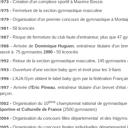
1973 -
Création d’un complexe sportif à Maxime Bossis
1975 -
Fermeture de la section gymnastique masculine
1979 -
Organisation d’un premier concours de gymnastique à Montai
1981 -
58 licenciés
1987 -
Risque de fermeture du club faute d’entraineur, plus que 47 
1988 -
Arrivée de
Dominique Huguen
, entraîneur titulaire d’un brev
passé à 75 gymnastes.
1990 -
93 licenciés
1992 -
Retour de la section gymnastique masculine, 145 gymnastes 
1993 -
Ouverture d’une section baby gym et éveil pour les 3-6ans
1996 -
L’AJA Gym obtient le label baby gym par la fédération França
1997 -
Arrivée d’
Eric Pineau
, entraîneur titulaire d’un brevet d’éta
garçon.
ème
2002 -
Organisation du 10
championnat national de gymnastique 
Sportive et Culturelle de France
(2500 gymnastes)
2004 -
Organisation du concours filles départemental et des Inigyms.
2005 -
Organisation du concours finales individuelles départemental (