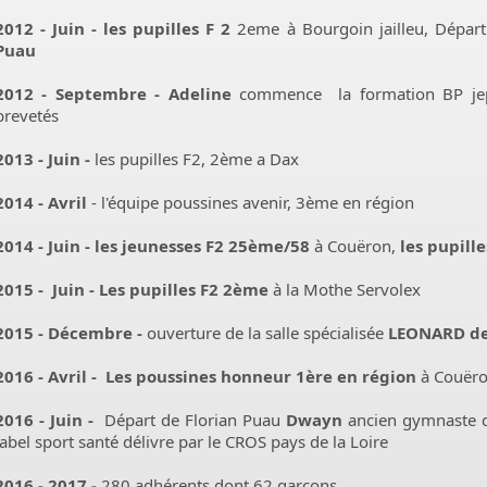
2012 - Juin -
les pupilles F 2
2eme à Bourgoin jailleu, Dépar
Puau
2012 - Septembre - Adeline
commence la formation BP jeps 
brevetés
2013 - Juin -
les pupilles F2, 2ème a Dax
2014 - Avril
- l'équipe poussines avenir, 3ème en région
2014 - Juin -
les jeunesses F2 25ème/58
à Couëron,
les pupille
2015 - Juin -
Les pupilles F2 2ème
à la Mothe Servolex
2015 - Décembre -
ouverture de la salle spécialisée
LEONARD de
2016 - Avril - Les poussines honneur 1ère en région
à Couër
2016 - Juin -
Départ de Florian Puau
Dwayn
ancien gymnaste du
label sport santé délivre par le CROS pays de la Loire
2016 - 2017 -
280 adhérents dont 62 garçons