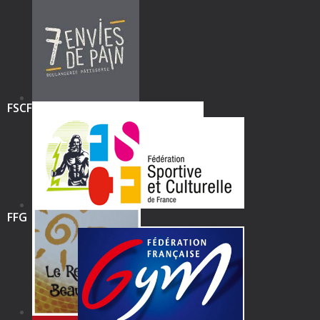
FSCF
FFG