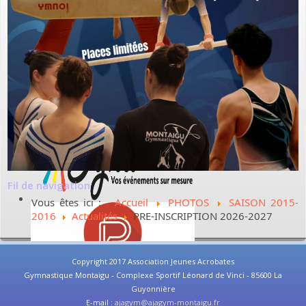
Fil de navigation
Vous êtes ici :
Accueil
PHOTOS
SAISON 2015-
2016
Actualités
PRE-INSCRIPTION 2026-2027
Copyright 2017 Association Jeunes Acrobates
Gymnastique Montaigu - Complexe Sportif Léonard de Vinci - 85600 La
Guyonnière
E-mail :
ajagym@ajagym-montaigu.fr