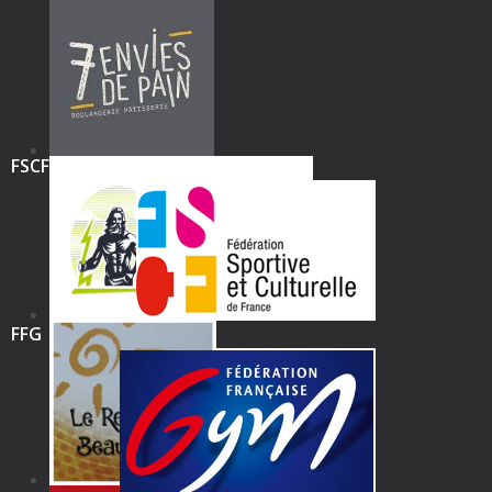
FSCF
FFG