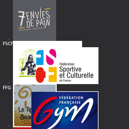
FSCF
FFG