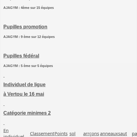
AJAGYM : 4ème sur 15 équipes
Pupilles promotion
AJAGYM : 9 ème sur 12 équipes
Pupilles fédéral
AJAGYM : 5 ème sur 5 équipes
Individuel de ligue
à Vertou le 16 mai
Catégorie minimes 2
En
Classement
Points
sol
arrçons
anneaux
saut
pa
individuel