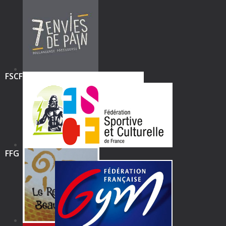
FSCF
FFG