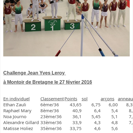
Challenge Jean Yves Leroy
à Montoir de Bretagne le 27 février 2016
En individuel
Classement
Points
sol
arçons
anneau
Ethan Zauli
6ème/36
43,65
6,75
6,00
8,
Raphael Mary
8ème/36
40,9
6,4
5,4
8
Noa Journo
23ème/36
36,1
5,45
5,1
7
Alexandre Gillard
33ème/36
33,9
4,3
4,8
7
Matisse Holiez
35ème/36
33,75
4,6
5,6