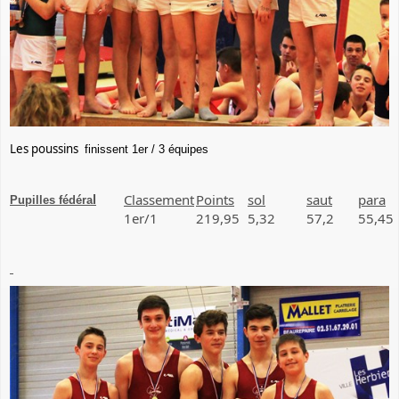
Les poussins
finissent 1er / 3 équipes
Classement
Points
sol
saut
para
l
Pupilles fédéra
1er/1
219,95
5,32
57,2
55,45