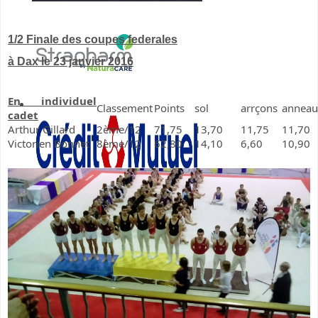
1/2 Finale des coupes federales
à Dax le 23 janvier 2016
En individuel
Classement
Points
sol
arrçons
anneau
cadet
Arthur Gillard
2ème/12
71,75
13,70
11,75
11,70
Victorien Bonnet
8ème/12
62,80
14,10
6,60
10,90