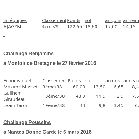
En équipes
Classement
Points
sol
arrçons
anneau
AJAGYM
4ème/9
122,55
18,60
17,00
24,15
Challenge Benjamins
à Montoir de Bretagne le 27 février 2016
En individuel
Classement
Points
sol
arçons
annea
Maxime Musset
3ème/38
60,00
13,50
6,65
8,
Guilhem
13ème/38
48,9
11,9
2,9
7,
Giraudeau
Lyam Taron
19ème/38
44
9,8
3,45
6
Challenge Poussins
à Nantes Bonne Garde le 6 mars 2016