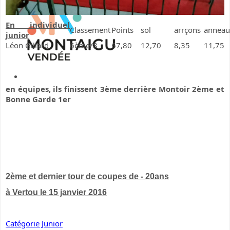
En individuel
Classement
Points
sol
arrçons
anneau
junior
Léon Gillard
6ème/8
67,80
12,70
8,35
11,75
en équipes, ils finissent 3ème derrière Montoir 2ème et
Bonne Garde 1er
2ème et dernier tour de coupes de - 20ans
à Vertou le 15 janvier 2016
Catégorie Junior