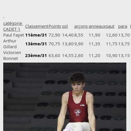
catégorie
Classement
Points
sol
arçons
anneaux
saut
para
CADET 1
Paul Fayet
11ème/31
72,90
14,40
8,55
11,90
12,60
13,70
Arthur
13ème/31
70,75
13,80
9,90
11,35
11,75
13,75
Gillard
Victorien
23ème/31
63,60
14,55
2,60
11,20
10,90
13,15
Bonnet