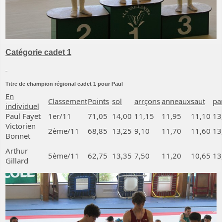
Catégorie cadet 1
Titre de champion régional cadet 1 pour Paul
En
Classement
Points
sol
arrçons
anneaux
saut
pa
individuel
Paul Fayet
1er/11
71,05
14,00
11,15
11,95
11,10
13
Victorien
2ème/11
68,85
13,25
9,10
11,70
11,60
13
Bonnet
Arthur
5ème/11
62,75
13,35
7,50
11,20
10,65
13
Gillard