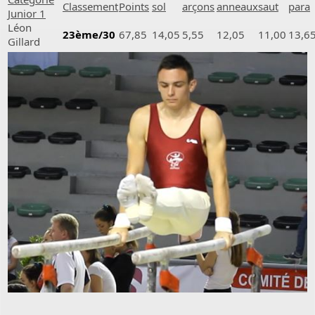
Classement
Points
sol
arçons
anneaux
saut
para
Junior 1
Léon
23ème/30
67,85
14,05
5,55
12,05
11,00
13,6
Gillard