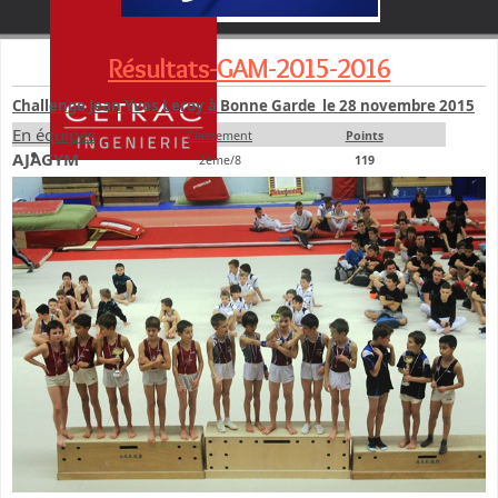
Résultats-GAM-2015-2016
Challenge Jean Yves Leroy à Bonne Garde le 28 novembre 2015
En équipes
Classement
Points
AJAGYM
2ème/8
119