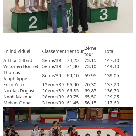
2ème
En individuel
Classement
1er tour
Total
tour
Arthur Gillard
3ème/39
74,25
73,15
147,40
Victorien Bonnet
5ème/39
71,30
73,10
144,40
Thomas
8ème/39
69,10
69,95
139,05
Alaphilippe
Enzo Youx
12ème/39
66,90
70,30
137,20
Nicolas Dugast
20ème/39
66,85
69,85
136,70
Noah Mazoue
28ème/39
63,75
65,50
129,25
Melvin Clenet
31éme/39
61,45
56,15
117,60