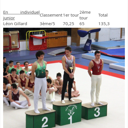
En individuel
2ème
Classement
1er tour
Total
junior
tour
Léon Gillard
3ème/5
70,25
65
135,3