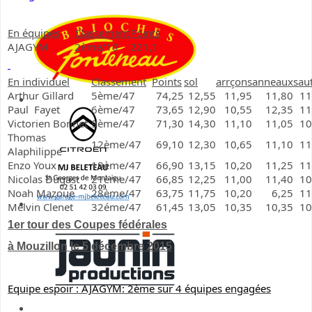
En équipes
Classement
Points
AJAGYM
2ème/10
221,1
En individuel
Classement
Points
sol
arrçons
anneaux
sau
Arthur Gillard
5ème/47
74,25
12,55
11,95
11,80
11
Paul Fayet
6ème/47
73,65
12,90
10,55
12,35
11
Victorien Bonnet
9ème/47
71,30
14,30
11,10
11,05
10
Thomas
12ème/47
69,10
12,30
10,65
11,10
11
Alaphilippe
Enzo Youx
19ème/47
66,90
13,15
10,20
11,25
11
Nicolas Dugast
21ème/47
66,85
12,25
11,00
11,40
10
Noah Mazoue
28ème/47
63,75
11,75
10,20
6,25
11
Melvin Clenet
32éme/47
61,45
13,05
10,35
10,35
10
1er tour des Coupes fédérales
à Mouzillon le 5 décembre 2015
Equipe espoir : AJAGYM: 2ème sur 4 équipes engagées