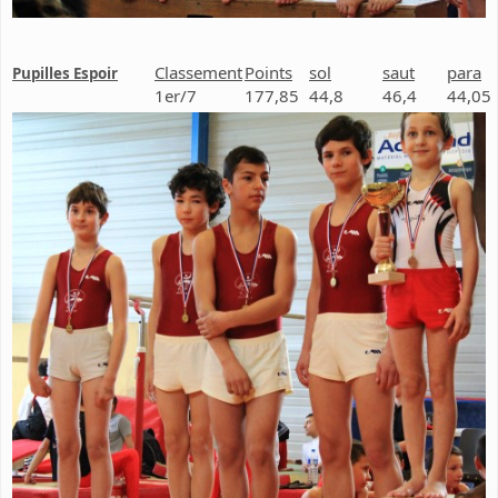
Classement
Points
sol
saut
para
Pupilles Espoir
1er/7
177,85
44,8
46,4
44,05