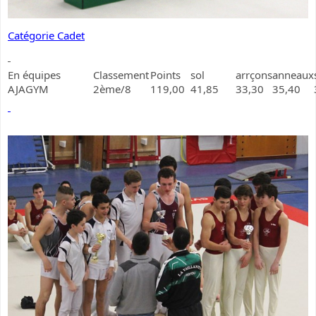
Catégorie Cadet
En équipes
Classement
Points
sol
arrçons
anneaux
AJAGYM
2ème/8
119,00
41,85
33,30
35,40