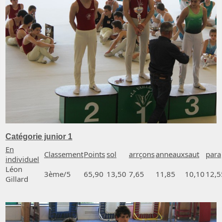
Catégorie junior 1
En
Classement
Points
sol
arrçons
anneaux
saut
para
individuel
Léon
3ème/5
65,90
13,50
7,65
11,85
10,10
12,5
Gillard