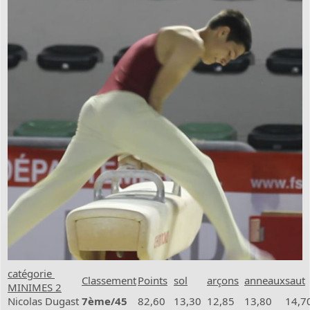
catégorie
Classement
Points
sol
arçons
anneaux
saut
MINIMES 2
Nicolas Dugast
7ème/45
82,60
13,30
12,85
13,80
14,7