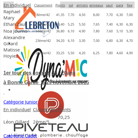
En individuel
Classement
Points
sol
arrçons
anneaux
saut
para
fixe
Raphael
8ème/42
41,35
7,70
4,50
8,00
7,70
6,30
7,00
Mary
Ethan Zauli
10ème/42
38,40
5,25
5,50
7,65
7,40
6,30
6,30
Noa Journo
14ème/42
36,80
6,10
4,90
7,80
7,60
5,10
5,30
Alexandre
23ème/42
34,20
6,10
3,30
7,00
6,80
6,30
4,70
Gillard
Matisse
26ème/42
33,25
5,50
4,20
6,25
7,80
4,60
4,90
Hoyiez
1er tour des coupes de - 20ans
à Bonne Garde le 29 novembre 2015
Catégorie Junior
En individuel
Classement
Points
70,25
Léon Gillard
2ème/5
Catégorie Cadet