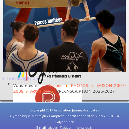
Fil de navigation
Vous êtes ici :
Accueil
PHOTOS
SAISON 2007-
2008
Actualités
PRE-INSCRIPTION 2026-2027
Copyright 2017 Association Jeunes Acrobates
Gymnastique Montaigu - Complexe Sportif Léonard de Vinci - 85600 La
Guyonnière
E-mail :
ajagym@ajagym-montaigu.fr