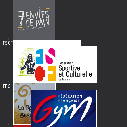
FSCF
FFG