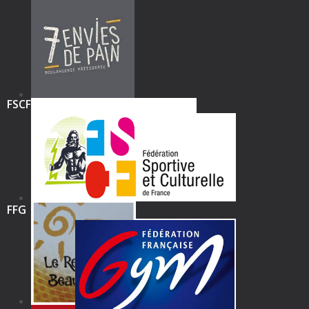
FSCF
FFG