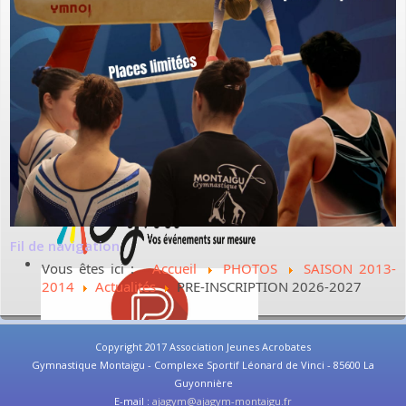
Fil de navigation
Vous êtes ici :
Accueil
PHOTOS
SAISON 2013-
2014
Actualités
PRE-INSCRIPTION 2026-2027
Copyright 2017 Association Jeunes Acrobates
Gymnastique Montaigu - Complexe Sportif Léonard de Vinci - 85600 La
Guyonnière
E-mail :
ajagym@ajagym-montaigu.fr