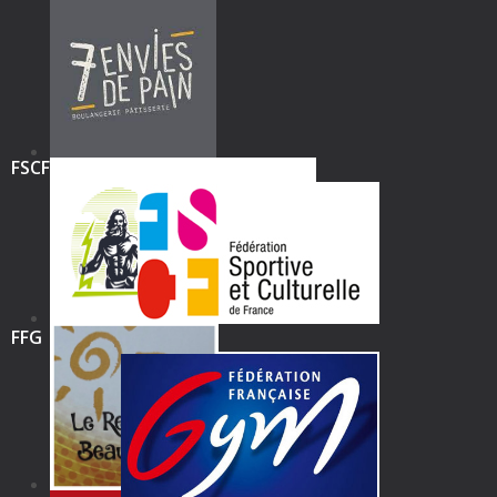
FSCF
FFG