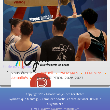
Fil de navigation
Vous êtes ici :
Accueil
PALMARÈS
FÉMININS
Actualités
PRE-INSCRIPTION 2026-2027
Copyright 2017 Association Jeunes Acrobates
Gymnastique Montaigu - Complexe Sportif Léonard de Vinci - 85600 La
Guyonnière
E-mail :
ajagym@ajagym-montaigu.fr